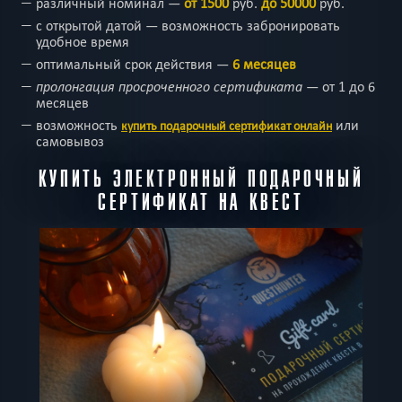
различный номинал
—
от 1500
руб.
до 50000
руб.
с открытой датой
—
возможность забронировать
удобное время
оптимальный срок действия
—
6 месяцев
пролонгация просроченного сертификата
—
от 1 до 6
месяцев
возможность
или
купить подарочный сертификат онлайн
самовывоз
КУПИТЬ ЭЛЕКТРОННЫЙ ПОДАРОЧНЫЙ
СЕРТИФИКАТ НА КВЕСТ