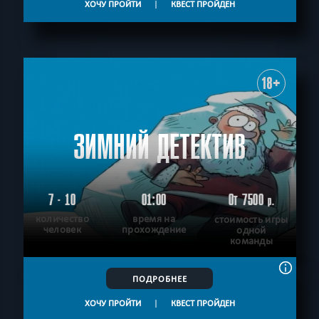
ХОЧУ ПРОЙТИ
|
КВЕСТ ПРОЙДЕН
18+
ЗИМНИЙ ДЕТЕКТИВ
7 - 10
01:00
От 7500
р.
количество
время на
стоимость игры
человек
прохождение
одной
команды
ПОДРОБНЕЕ
ХОЧУ ПРОЙТИ
|
КВЕСТ ПРОЙДЕН