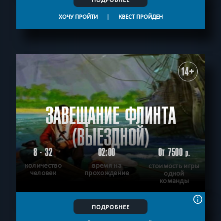
ХОЧУ ПРОЙТИ
|
КВЕСТ ПРОЙДЕН
14+
ЗАВЕЩАНИЕ ФЛИНТА
(ВЫЕЗДНОЙ)
8 - 32
02:00
От 7500
р.
количество
время на
стоимость игры
человек
прохождение
одной
команды
ПОДРОБНЕЕ