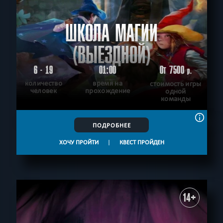
ШКОЛА МАГИИ
(ВЫЕЗДНОЙ)
6 - 19
01:00
От 7500
р.
количество
время на
стоимость игры
человек
прохождение
одной
команды
ПОДРОБНЕЕ
ХОЧУ ПРОЙТИ
|
КВЕСТ ПРОЙДЕН
14+