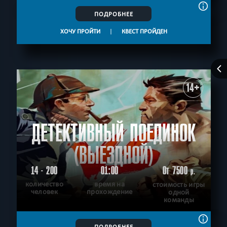
ПОДРОБНЕЕ
ХОЧУ ПРОЙТИ
|
КВЕСТ ПРОЙДЕН
14+
ДЕТЕКТИВНЫЙ ПОЕДИНОК
(ВЫЕЗДНОЙ)
14 - 200
01:00
От 7500
р.
количество
время на
стоимость игры
человек
прохождение
одной
команды
ПОДРОБНЕЕ