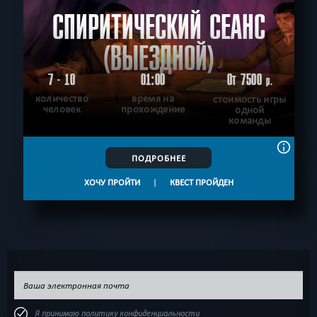
СПИРИТИЧЕСКИЙ СЕАНС
(ВЫЕЗДНОЙ)
7 - 10
01:00
От 7500
р.
количество
время на
стоимость игры
человек
прохождение
одной
команды
ПОДРОБНЕЕ
ХОЧУ ПРОЙТИ
|
КВЕСТ ПРОЙДЕН
Я принимаю
политику конфиденциальности