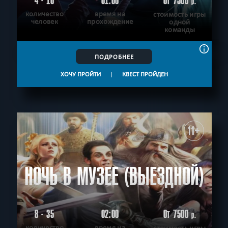
4 - 10
01:00
От 7500
р.
количество
время на
стоимость игры
человек
прохождение
одной
команды
ПОДРОБНЕЕ
ХОЧУ ПРОЙТИ
|
КВЕСТ ПРОЙДЕН
11+
НОЧЬ В МУЗЕЕ (ВЫЕЗДНОЙ)
8 - 35
02:00
От 7500
р.
количество
время на