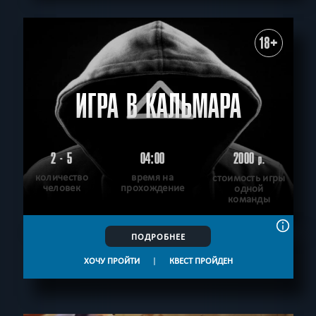
18+
ИГРА В КАЛЬМАРА
2 - 5
04:00
2000
р.
количество
время на
стоимость игры
человек
прохождение
одной
команды
ПОДРОБНЕЕ
ХОЧУ ПРОЙТИ
|
КВЕСТ ПРОЙДЕН