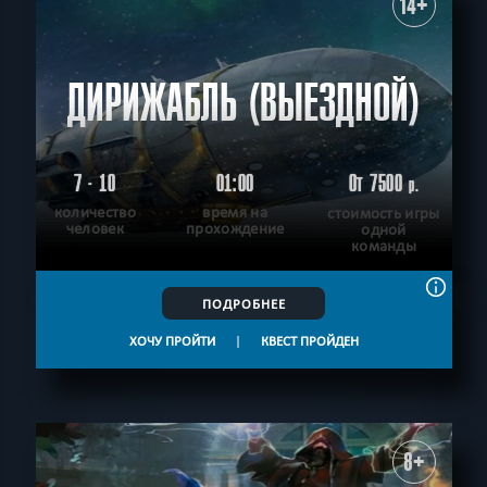
14+
ДИРИЖАБЛЬ (ВЫЕЗДНОЙ)
7 - 10
01:00
От 7500
р.
количество
время на
стоимость игры
человек
прохождение
одной
команды
ПОДРОБНЕЕ
ХОЧУ ПРОЙТИ
|
КВЕСТ ПРОЙДЕН
8+