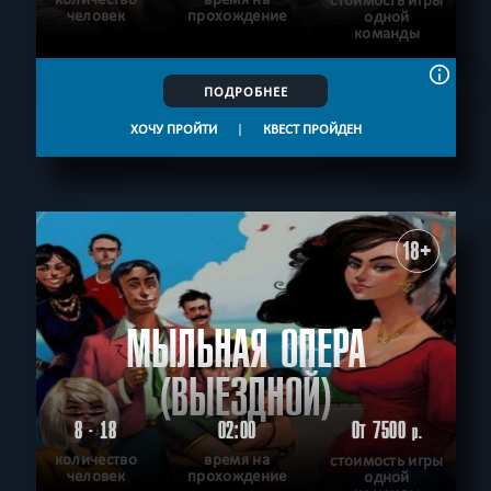
стоимость игры
человек
прохождение
одной
команды
ПОДРОБНЕЕ
ХОЧУ ПРОЙТИ
|
КВЕСТ ПРОЙДЕН
18+
МЫЛЬНАЯ ОПЕРА
(ВЫЕЗДНОЙ)
8 - 18
02:00
От 7500
р.
количество
время на
стоимость игры
человек
прохождение
одной