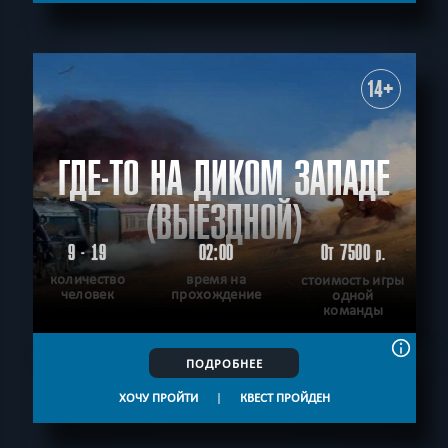
14+
ГДЕ-ТО НА ДИКОМ ЗАПАДЕ
(ВЫЕЗДНОЙ)
9 - 19
02:00
От 7500
р.
количество
время на
стоимость игры
человек
прохождение
одной
команды
ПОДРОБНЕЕ
ХОЧУ ПРОЙТИ
|
КВЕСТ ПРОЙДЕН