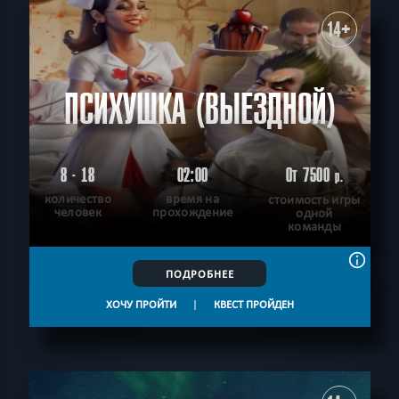
14+
ПСИХУШКА (ВЫЕЗДНОЙ)
8 - 18
02:00
От 7500
р.
количество
время на
стоимость игры
человек
прохождение
одной
команды
ПОДРОБНЕЕ
ХОЧУ ПРОЙТИ
|
КВЕСТ ПРОЙДЕН