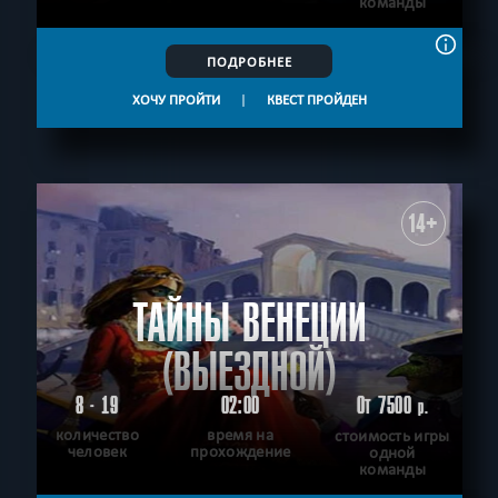
команды
ПОДРОБНЕЕ
ХОЧУ ПРОЙТИ
|
КВЕСТ ПРОЙДЕН
14+
ТАЙНЫ ВЕНЕЦИИ
(ВЫЕЗДНОЙ)
8 - 19
02:00
От 7500
р.
количество
время на
стоимость игры
человек
прохождение
одной
команды