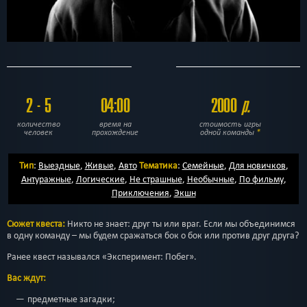
2 - 5
04:00
2000
р.
количество
время на
стоимость игры
человек
прохождение
одной команды
*
Тип
:
Выездные
,
Живые
,
Авто
Тематика
:
Семейные
,
Для новичков
,
Антуражные
,
Логические
,
Не страшные
,
Необычные
,
По фильму
,
Приключения
,
Экшн
Сюжет квеста:
Никто не знает: друг ты или враг. Если мы объединимся
в одну команду – мы будем сражаться бок о бок или против друг друга?
Ранее квест назывался «Эксперимент: Побег».
Вас ждут:
предметные загадки;