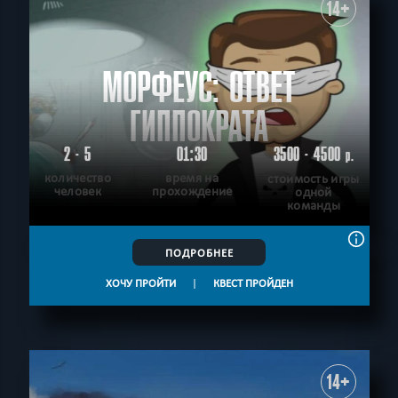
14+
МОРФЕУС: ОТВЕТ
ГИППОКРАТА
2 - 5
01:30
3500 - 4500
р.
количество
время на
стоимость игры
человек
прохождение
одной
команды
ПОДРОБНЕЕ
ХОЧУ ПРОЙТИ
|
КВЕСТ ПРОЙДЕН
14+