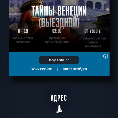
ТАЙНЫ ВЕНЕЦИИ
(ВЫЕЗДНОЙ)
8 - 19
02:00
От 7500
р.
количество
время на
стоимость игры
человек
прохождение
одной
команды
ПОДРОБНЕЕ
ХОЧУ ПРОЙТИ
|
КВЕСТ ПРОЙДЕН
АДРЕС