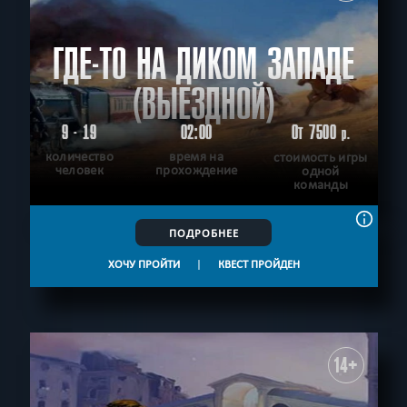
ГДЕ-ТО НА ДИКОМ ЗАПАДЕ
(ВЫЕЗДНОЙ)
9 - 19
02:00
От 7500
р.
количество
время на
стоимость игры
человек
прохождение
одной
команды
ПОДРОБНЕЕ
ХОЧУ ПРОЙТИ
|
КВЕСТ ПРОЙДЕН
14+