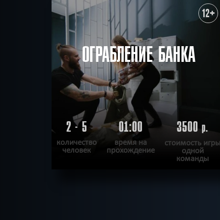
12+
ОГРАБЛЕНИЕ БАНКА
2 - 5
01:00
3500
р.
количество
время на
стоимость игр
человек
прохождение
одной
команды
ПОДРОБНЕЕ
ХОЧУ ПРОЙТИ
|
КВЕСТ ПРОЙДЕН