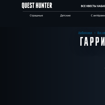
ВСЕ КВЕСТЫ ХАБА
Страшные
Детские
С актёрам
Детективные
Логические
Мистика
Приключения
Сложные
Спасти ми
Хабаровск
Все к
ГАРР
Выездные
Живые
Авто