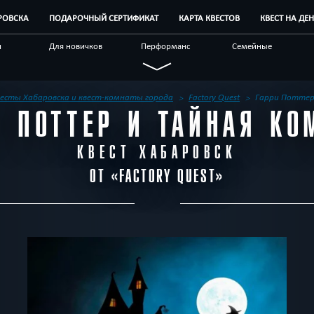
РОВСКА
ПОДАРОЧНЫЙ СЕРТИФИКАТ
КАРТА КВЕСТОВ
КВЕСТ НА ДЕ
и
Для новичков
Перформанс
Семейные
Не страшные
Необычные
Ограбление
р
Спастись
Технологичные
Хоррор
весты Хабаровска и квест-комнаты города
Factory Quest
Гарри Поттер
И ПОТТЕР И ТАЙНАЯ КО
Квест-комнаты
Другой город
КВЕСТ ХАБАРОВСК
ОТ «
FACTORY QUEST
»