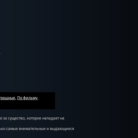
трашные
,
По фильму
,
о за существо, которое нападает на
олько самые внимательные и выдающиеся