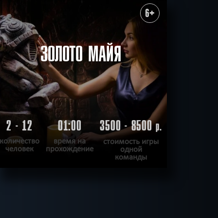
6+
ЗОЛОТО МАЙЯ
2 - 12
01:00
3500 - 8500
р.
количество
время на
стоимость игры
человек
прохождение
одной
команды
ПОДРОБНЕЕ
ХОЧУ ПРОЙТИ
|
КВЕСТ ПРОЙДЕН