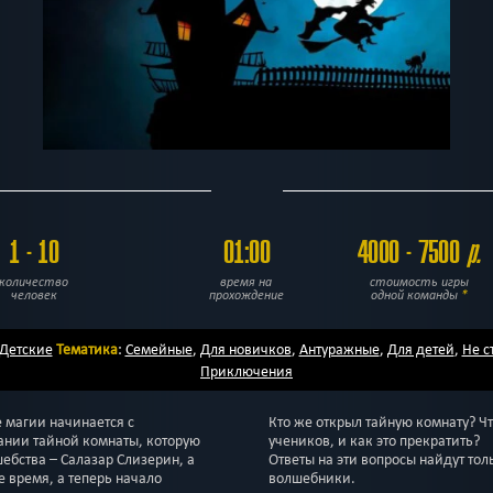
1 - 10
01:00
4000 - 7500
р.
количество
время на
стоимость игры
человек
прохождение
одной команды
*
Детские
Тематика
:
Семейные
,
Для новичков
,
Антуражные
,
Для детей
,
Не с
Приключения
 магии начинается с
Кто же открыл тайную комнату? Чт
ании тайной комнаты, которую
учеников, и как это прекратить?
ебства – Салазар Слизерин, а
Ответы на эти вопросы найдут т
е время, а теперь начало
волшебники.