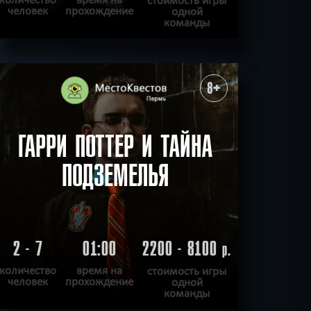
человек
прохождение
одной
команды
ПОДРОБНЕЕ
ХОЧУ ПРОЙТИ
|
КВЕСТ ПРОЙДЕН
8+
ГАРРИ ПОТТЕР И ТАЙНА
ПОДЗЕМЕЛЬЯ
2 - 7
01:00
2200 - 8100
р.
количество
время на
стоимость игры
человек
прохождение
одной
команды