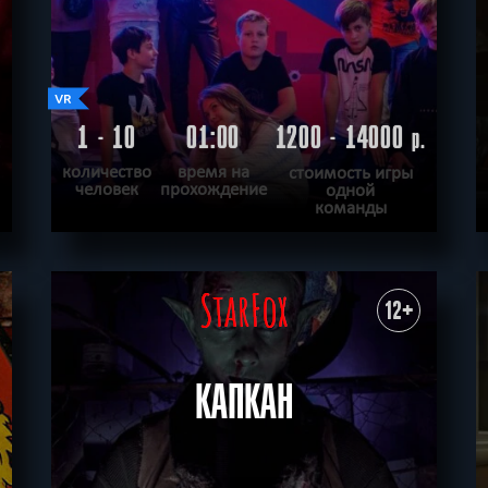
1 - 10
01:00
1200 - 14000
.
р.
количество
время на
стоимость игры
человек
прохождение
одной
команды
ПОДРОБНЕЕ
ХОЧУ ПРОЙТИ
|
КВЕСТ ПРОЙДЕН
12+
КАПКАН