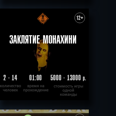
ПОДРОБНЕЕ
ХОЧУ ПРОЙТИ
|
КВЕСТ ПРОЙДЕН
12+
ЗАКЛЯТИЕ МОНАХИНИ
2 - 14
01:00
5000 - 13000
р.
количество
время на
стоимость игры
человек
прохождение
одной
команды
ПОДРОБНЕЕ