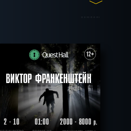
НАШЛОСЬ
до 15
до 17
до 20
50
КВЕСТОВ
ные
Для взрослых
12+
итивные
Антуражные
ичные
Ограбление
СБРОСИТЬ ФИЛЬТР
ВСЕ КВЕСТЫ
ВИКТОР ФРАНКЕНШТЕЙН
2 - 10
01:00
2000 - 8000
р.
количество
время на
стоимость игры