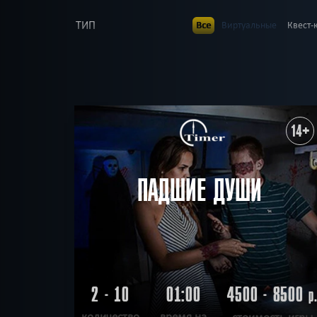
ТИП
Все
Виртуальные
Квест-
В КОМАНДЕ
Все
до 1
до 2
до 3
до
до 23
до 25
до 30
ВОЗРАСТ
Все
7+
8+
9+
10+
1
ТЕМАТИКА
Все
Ролевые
Страшные
14+
Детская версия
Без 
РАЙОН
Все
Свердловский
Лени
По фильму
Мистиче
ПОИСК:
Победить драконов
ПАДШИЕ ДУШИ
2 - 10
01:00
4500 - 8500
р
количество
время на
стоимость игры