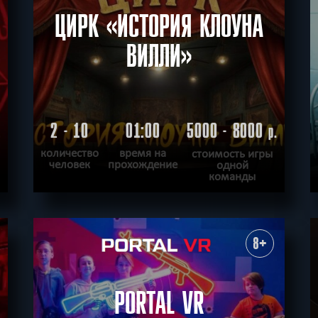
ЦИРК «ИСТОРИЯ КЛОУНА
ВИЛЛИ»
2 - 10
01:00
5000 - 8000
.
р.
количество
время на
стоимость игры
человек
прохождение
одной
команды
ПОДРОБНЕЕ
ХОЧУ ПРОЙТИ
|
КВЕСТ ПРОЙДЕН
8+
PORTAL VR