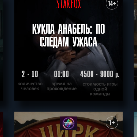
ХОЧУ ПРОЙТИ
|
КВЕСТ ПРОЙДЕН
14+
КУКЛА АНАБЕЛЬ: ПО
СЛЕДАМ УЖАСА
2 - 10
01:00
4500 - 9000
.
р.
количество
время на
стоимость игры
человек
прохождение
одной
команды
ПОДРОБНЕЕ
ХОЧУ ПРОЙТИ
|
КВЕСТ ПРОЙДЕН
7+