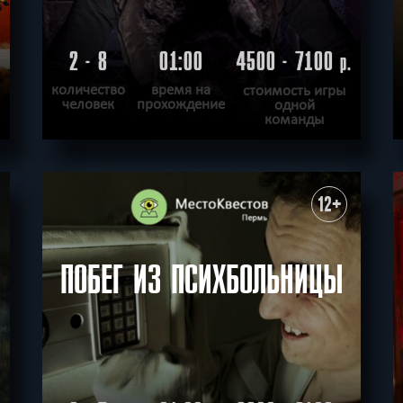
2 - 8
01:00
4500 - 7100
.
р.
количество
время на
стоимость игры
человек
прохождение
одной
команды
ПОДРОБНЕЕ
ХОЧУ ПРОЙТИ
|
КВЕСТ ПРОЙДЕН
12+
ПОБЕГ ИЗ ПСИХБОЛЬНИЦЫ