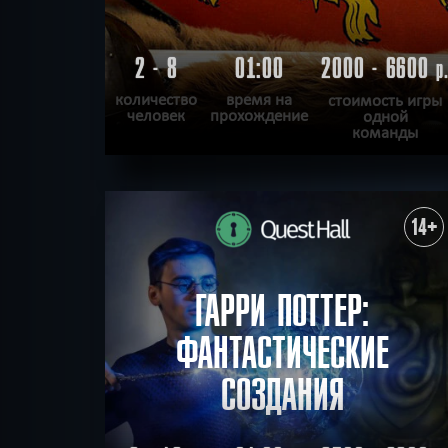
2 - 8
01:00
2000 - 6600
р
количество
время на
стоимость игры
человек
прохождение
одной
команды
ПОДРОБНЕЕ
ХОЧУ ПРОЙТИ
|
КВЕСТ ПРОЙДЕН
14+
ГАРРИ ПОТТЕР:
ФАНТАСТИЧЕСКИЕ
СОЗДАНИЯ