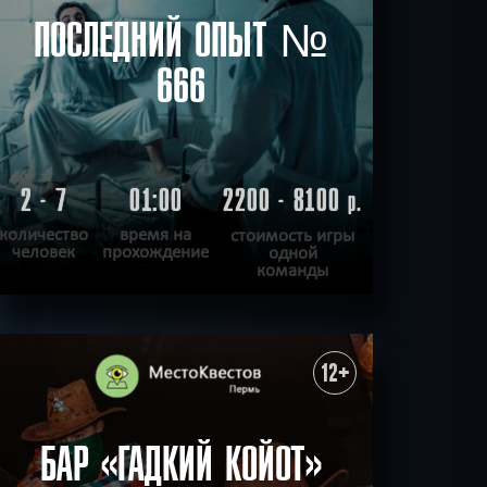
ПОСЛЕДНИЙ ОПЫТ №
666
2 - 7
01:00
2200 - 8100
р.
количество
время на
стоимость игры
человек
прохождение
одной
команды
ПОДРОБНЕЕ
ХОЧУ ПРОЙТИ
|
КВЕСТ ПРОЙДЕН
12+
БАР «ГАДКИЙ КОЙОТ»