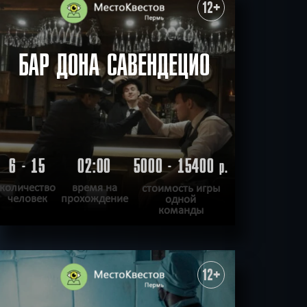
ХОЧУ ПРОЙТИ
|
КВЕСТ ПРОЙДЕН
12+
БАР ДОНА САВЕНДЕЦИО
6 - 15
02:00
5000 - 15400
р.
количество
время на
стоимость игры
человек
прохождение
одной
команды
ПОДРОБНЕЕ
ХОЧУ ПРОЙТИ
|
КВЕСТ ПРОЙДЕН
12+