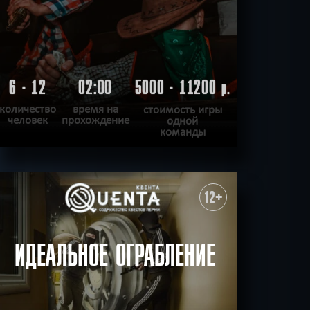
6 - 12
02:00
5000 - 11200
р.
количество
время на
стоимость игры
человек
прохождение
одной
команды
ПОДРОБНЕЕ
ХОЧУ ПРОЙТИ
|
КВЕСТ ПРОЙДЕН
12+
ИДЕАЛЬНОЕ ОГРАБЛЕНИЕ