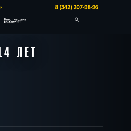
8 (342) 207-98-96
ЭК
Квест на день
рождения
С аниматором
Необычные
14 ЛЕТ
Блог