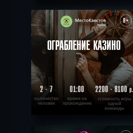
ПОДРОБНЕЕ
ХОЧУ ПРОЙТИ
|
КВЕСТ ПРОЙДЕН
8+
ОГРАБЛЕНИЕ КАЗИНО
2 - 7
01:00
2200 - 8100
р
количество
время на
стоимость игры
человек
прохождение
одной
команды
ПОДРОБНЕЕ