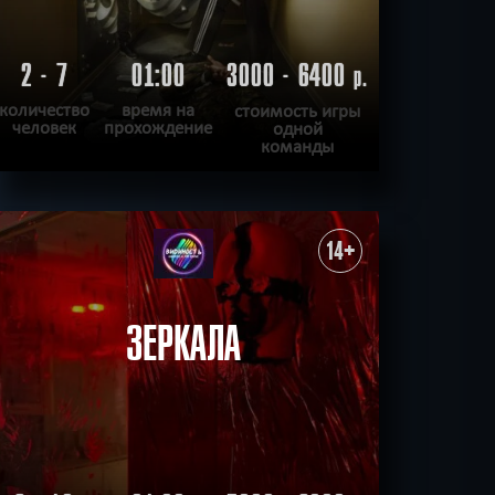
2 - 7
01:00
3000 - 6400
р.
количество
время на
стоимость игры
человек
прохождение
одной
команды
ПОДРОБНЕЕ
ХОЧУ ПРОЙТИ
|
КВЕСТ ПРОЙДЕН
14+
ЗЕРКАЛА