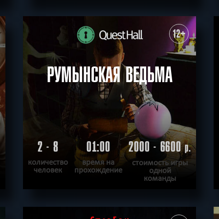
ПОДРОБНЕЕ
ХОЧУ ПРОЙТИ
|
КВЕСТ ПРОЙДЕН
12+
РУМЫНСКАЯ ВЕДЬМА
2 - 8
01:00
2000 - 6600
.
р.
количество
время на
стоимость игры
человек
прохождение
одной
команды
ПОДРОБНЕЕ