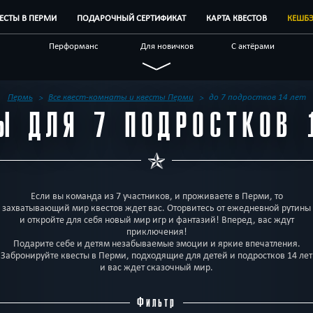
ВЕСТЫ В ПЕРМИ
ПОДАРОЧНЫЙ СЕРТИФИКАТ
КАРТА КВЕСТОВ
КЕШБ
Перформанс
Для новичков
С актёрами
Новые
Индивидуальные
Для взрослых
ые
Антуражные
По фильму
Мистические
Пермь
Все квест-комнаты и квесты Перми
до 7 подростков 14 лет
Ы ДЛЯ 7 ПОДРОСТКОВ 
наты
Корпоративным
Отзывы на квесты
Бренды квестов
клиентам
Если вы команда из 7 участников, и проживаете в Перми, то
захватывающий мир квестов ждет вас. Оторвитесь от ежедневной рутины
и откройте для себя новый мир игр и фантазий! Вперед, вас ждут
приключения!
Подарите себе и детям незабываемые эмоции и яркие впечатления.
Забронируйте квесты в Перми, подходящие для детей и подростков 14 лет
и вас ждет сказочный мир.
Фильтр