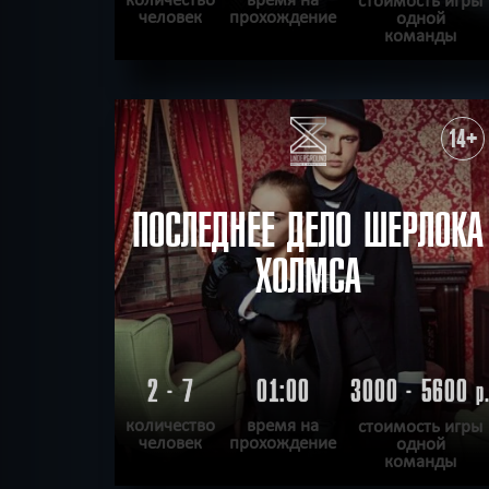
человек
прохождение
одной
команды
ПОДРОБНЕЕ
ХОЧУ ПРОЙТИ
|
КВЕСТ ПРОЙДЕН
14+
ПОСЛЕДНЕЕ ДЕЛО ШЕРЛОКА
ХОЛМСА
2 - 7
01:00
3000 - 5600
р
количество
время на
стоимость игры
человек
прохождение
одной
команды