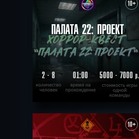
ХОЧУ ПРОЙТИ
|
КВЕСТ ПРОЙДЕН
10+
ПАЛАТА 22: ПРОЕКТ
2 - 8
01:00
5000 - 7000
р
количество
время на
стоимость игры
человек
прохождение
одной
команды
ПОДРОБНЕЕ
ХОЧУ ПРОЙТИ
|
КВЕСТ ПРОЙДЕН
10+