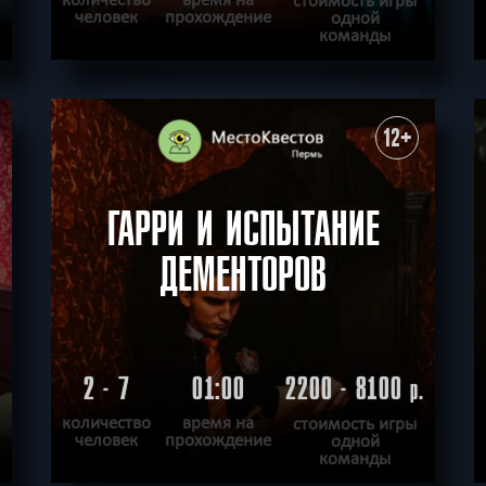
человек
прохождение
одной
команды
ПОДРОБНЕЕ
ХОЧУ ПРОЙТИ
|
КВЕСТ ПРОЙДЕН
12+
ГАРРИ И ИСПЫТАНИЕ
ДЕМЕНТОРОВ
2 - 7
01:00
2200 - 8100
.
р.
количество
время на
стоимость игры
человек
прохождение
одной
команды