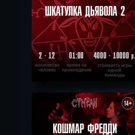
ШКАТУЛКА ДЬЯВОЛА 2
2 - 12
01:00
4000 - 10000
р
количество
время на
стоимость игры
человек
прохождение
одной
команды
ПОДРОБНЕЕ
ХОЧУ ПРОЙТИ
|
КВЕСТ ПРОЙДЕН
14+
КОШМАР ФРЕДДИ