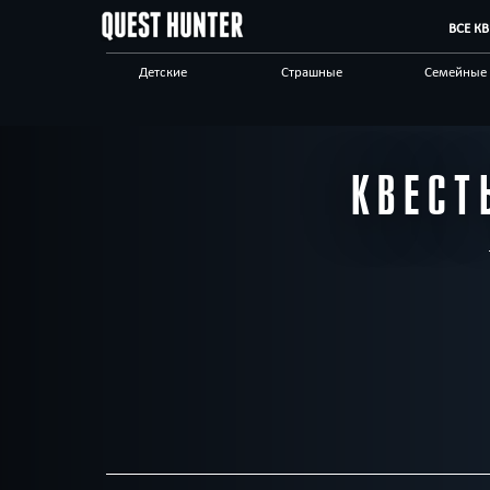
ВСЕ К
Детские
Страшные
Семейные
Сложные
Выездные
Авто
Живые
Спасти мир
Позитивн
КВЕСТ
Стимпанк
Научные
Квест-ком
Другой город