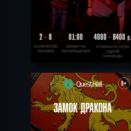
2 - 8
01:00
4000 - 8400
р
количество
время на
стоимость игры
человек
прохождение
одной
команды
ПОДРОБНЕЕ
ХОЧУ ПРОЙТИ
|
КВЕСТ ПРОЙДЕН
8+
ЗАМОК ДРАКОНА