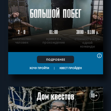
БОЛЬШОЙ ПОБЕГ
2 - 9
01:00
3800 - 9100
р.
количество
время на
стоимость игры
человек
прохождение
одной
команды
ПОДРОБНЕЕ
ХОЧУ ПРОЙТИ
|
КВЕСТ ПРОЙДЕН
10+