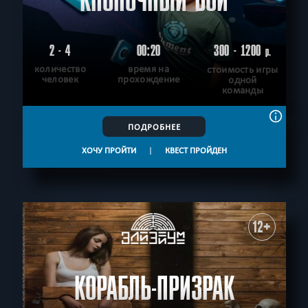
КНОПОЧНЫЙ БОЙ
2 - 4
00:20
300 - 1200
р.
количество
время на
стоимость игры
человек
прохождение
одной
команды
ПОДРОБНЕЕ
ХОЧУ ПРОЙТИ
|
КВЕСТ ПРОЙДЕН
12+
КОРАБЛЬ-ПРИЗРАК