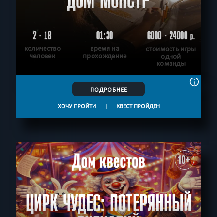
ДОМ МОНСТР
2 - 18
01:30
6000 - 24000
р.
количество
время на
стоимость игры
человек
прохождение
одной
команды
ПОДРОБНЕЕ
ХОЧУ ПРОЙТИ
|
КВЕСТ ПРОЙДЕН
10+
ЦИРК ЧУДЕС: ПОТЕРЯННЫЙ