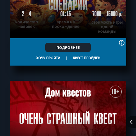
СЦЕНАРИЙ
2 - 4
01:15
7000 - 15000
р.
количество
время на
стоимость игры
человек
прохождение
одной
команды
ПОДРОБНЕЕ
ХОЧУ ПРОЙТИ
|
КВЕСТ ПРОЙДЕН
10+
ОЧЕНЬ СТРАШНЫЙ КВЕСТ