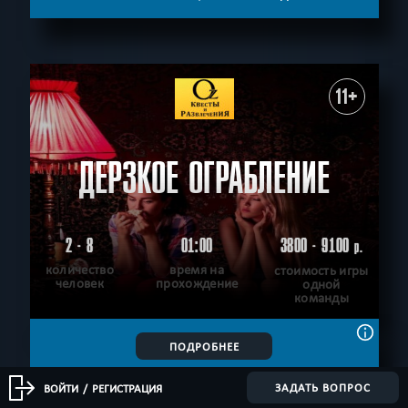
11+
ДЕРЗКОЕ ОГРАБЛЕНИЕ
2 - 8
01:00
3800 - 9100
р.
количество
время на
стоимость игры
человек
прохождение
одной
команды
ПОДРОБНЕЕ
ХОЧУ ПРОЙТИ
|
КВЕСТ ПРОЙДЕН
ЗАДАТЬ ВОПРОС
ВОЙТИ
/
РЕГИСТРАЦИЯ