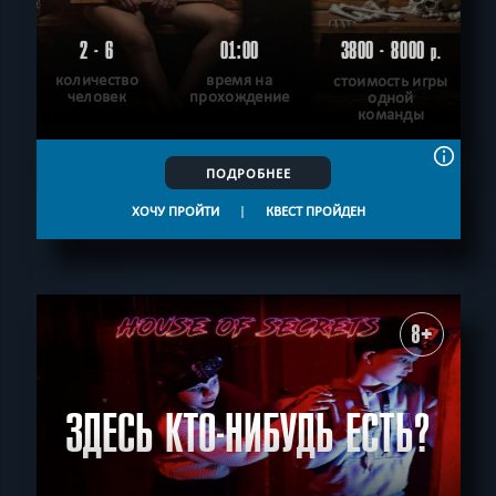
2 - 6
01:00
3800 - 8000
р.
количество
время на
стоимость игры
человек
прохождение
одной
команды
ПОДРОБНЕЕ
ХОЧУ ПРОЙТИ
|
КВЕСТ ПРОЙДЕН
8+
ЗДЕСЬ КТО-НИБУДЬ ЕСТЬ?