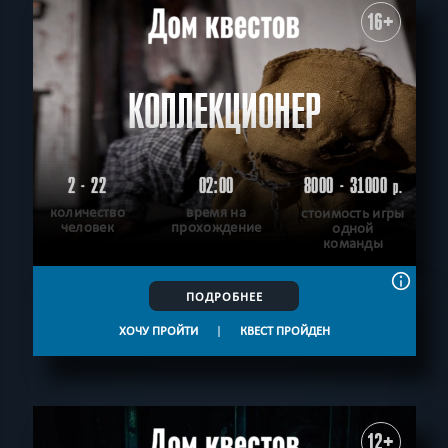
16+
КОЛЛЕКЦИОНЕР
2 - 22
02:00
8000 - 31000
р.
количество
время на
стоимость игры
человек
прохождение
одной
команды
ПОДРОБНЕЕ
ХОЧУ ПРОЙТИ
|
КВЕСТ ПРОЙДЕН
12+