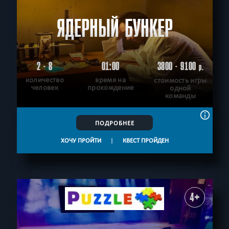
ЯДЕРНЫЙ БУНКЕР
2 - 8
01:00
3800 - 9100
р.
количество
время на
стоимость игры
человек
прохождение
одной
команды
ПОДРОБНЕЕ
ХОЧУ ПРОЙТИ
|
КВЕСТ ПРОЙДЕН
4+