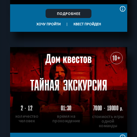
ПОДРОБНЕЕ
ХОЧУ ПРОЙТИ
|
КВЕСТ ПРОЙДЕН
10+
ТАЙНАЯ ЭКСКУРСИЯ
2 - 12
01:30
7000 - 19000
р.
количество
время на
стоимость игры
человек
прохождение
одной
команды