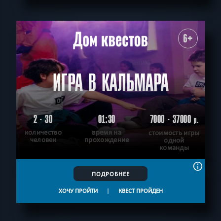
6+
ИГРА В КАЛЬМАРА
2 - 30
01:30
7000 - 37000
р.
количество
время на
стоимость игры
человек
прохождение
одной
команды
ПОДРОБНЕЕ
ХОЧУ ПРОЙТИ
|
КВЕСТ ПРОЙДЕН