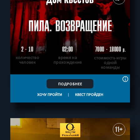
ПИЛА. ВОЗВРАЩЕНИЕ
2 - 10
02:00
7000 - 18000
р.
количество
время на
стоимость игры
человек
прохождение
одной
команды
ПОДРОБНЕЕ
ХОЧУ ПРОЙТИ
|
КВЕСТ ПРОЙДЕН
11+