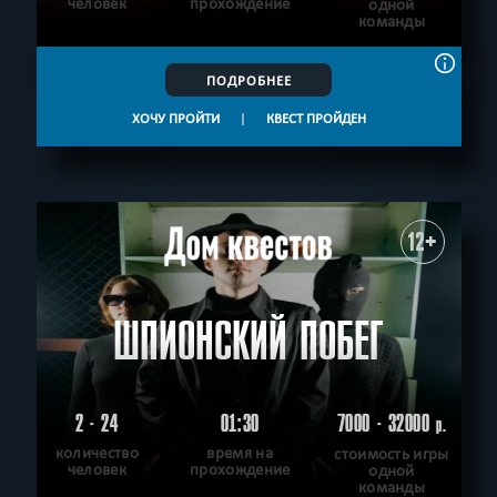
человек
прохождение
одной
команды
ПОДРОБНЕЕ
ХОЧУ ПРОЙТИ
|
КВЕСТ ПРОЙДЕН
12+
ШПИОНСКИЙ ПОБЕГ
2 - 24
01:30
7000 - 32000
р.
количество
время на
стоимость игры
человек
прохождение
одной
команды