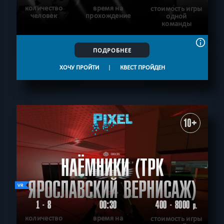
количество
время на
стоимость игры
человек
прохождение
одной
команды
ПОДРОБНЕЕ
ХОЧУ ПРОЙТИ
|
КВЕСТ ПРОЙДЕН
10+
НАЁМНИКИ (ТРК
ЯРОСЛАВСКИЙ ВЕРНИСАЖ)
1 - 8
00:30
400 - 8000
р.
количество
время на
стоимость игры