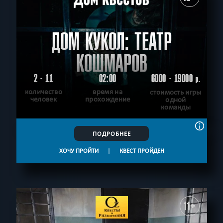
ДОМ КУКОЛ: ТЕАТР
КОШМАРОВ
2 - 11
02:00
6000 - 19000
р.
количество
время на
стоимость игры
человек
прохождение
одной
команды
ПОДРОБНЕЕ
ХОЧУ ПРОЙТИ
|
КВЕСТ ПРОЙДЕН
11+