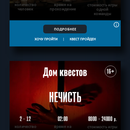
количество
время на
стоимость игры
человек
прохождение
одной
команды
ПОДРОБНЕЕ
ХОЧУ ПРОЙТИ
|
КВЕСТ ПРОЙДЕН
16+
НЕЧИСТЬ
2 - 12
02:00
8000 - 24000
р.
количество
время на
стоимость игры