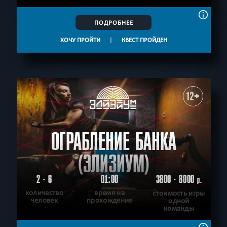
ПОДРОБНЕЕ
ХОЧУ ПРОЙТИ
|
КВЕСТ ПРОЙДЕН
12+
ОГРАБЛЕНИЕ БАНКА
(ЭЛИЗИУМ)
2 - 6
01:00
3800 - 8000
р.
количество
время на
стоимость игры
человек
прохождение
одной
команды