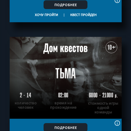
ПОДРОБНЕЕ
ХОЧУ ПРОЙТИ
|
КВЕСТ ПРОЙДЕН
10+
ТЬМА
2 - 14
02:00
6000 - 21000
р.
количество
время на
стоимость игры
человек
прохождение
одной
команды
ПОДРОБНЕЕ