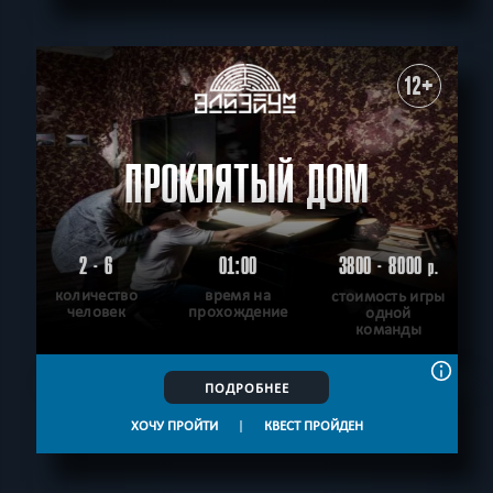
СБРОСИТЬ ФИЛЬТР
ВСЕ КВЕСТЫ
12+
ПРОКЛЯТЫЙ ДОМ
2 - 6
01:00
3800 - 8000
р.
количество
время на
стоимость игры
человек
прохождение
одной
команды
ПОДРОБНЕЕ
ХОЧУ ПРОЙТИ
|
КВЕСТ ПРОЙДЕН