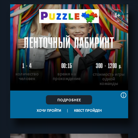
4+
ЛЕНТОЧНЫЙ ЛАБИРИНТ
1 - 4
00:15
300 - 1200
р.
количество
время на
стоимость игры
человек
прохождение
одной
команды
ПОДРОБНЕЕ
ХОЧУ ПРОЙТИ
|
КВЕСТ ПРОЙДЕН