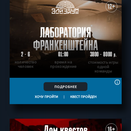
12+
ЛАБОРАТОРИЯ
ФРАНКЕНШТЕЙНА
2 - 6
01:00
3800 - 8000
р.
количество
время на
стоимость игры
человек
прохождение
одной
команды
ПОДРОБНЕЕ
ХОЧУ ПРОЙТИ
|
КВЕСТ ПРОЙДЕН
16+