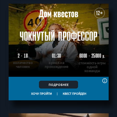
12+
ЧОКНУТЫЙ ПРОФЕССОР
2 - 18
01:30
6000 - 25000
р.
количество
время на
стоимость игры
человек
прохождение
одной
команды
ПОДРОБНЕЕ
ХОЧУ ПРОЙТИ
|
КВЕСТ ПРОЙДЕН