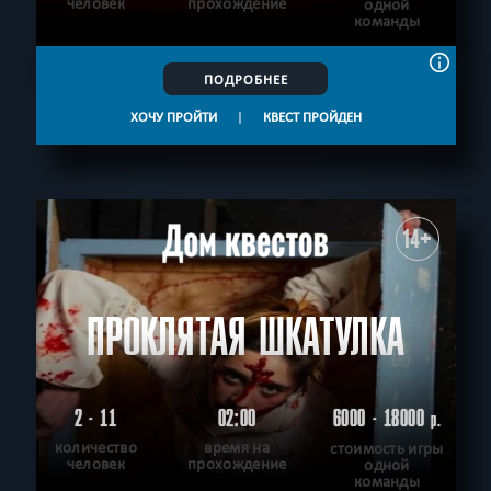
человек
прохождение
одной
команды
ПОДРОБНЕЕ
ХОЧУ ПРОЙТИ
|
КВЕСТ ПРОЙДЕН
14+
ПРОКЛЯТАЯ ШКАТУЛКА
2 - 11
02:00
6000 - 18000
р.
количество
время на
стоимость игры
человек
прохождение
одной
команды