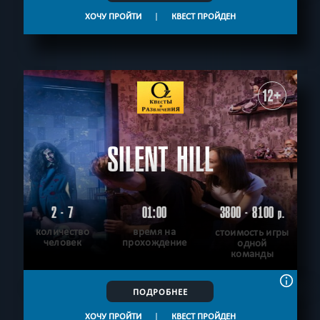
ХОЧУ ПРОЙТИ
|
КВЕСТ ПРОЙДЕН
12+
SILENT HILL
2 - 7
01:00
3800 - 8100
р.
количество
время на
стоимость игры
человек
прохождение
одной
команды
ПОДРОБНЕЕ
ХОЧУ ПРОЙТИ
|
КВЕСТ ПРОЙДЕН